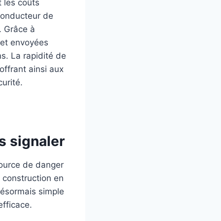
t les coûts
 conducteur de
. Grâce à
nt et envoyées
s. La rapidité de
ffrant ainsi aux
urité.
s signaler
source de danger
e construction en
 désormais simple
efficace.