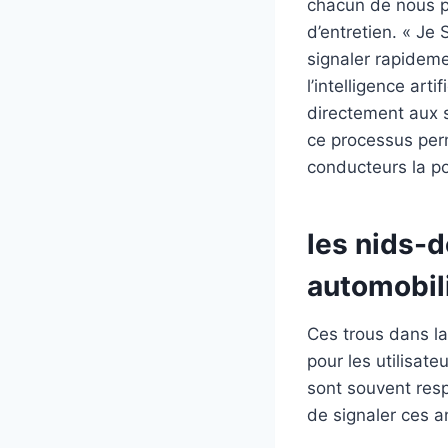
chacun de nous pe
d’entretien. « Je
signaler rapidem
l’intelligence art
directement aux s
ce processus perm
conducteurs la pos
les nids-
automobili
Ces trous dans l
pour les utilisate
sont souvent resp
de signaler ces a