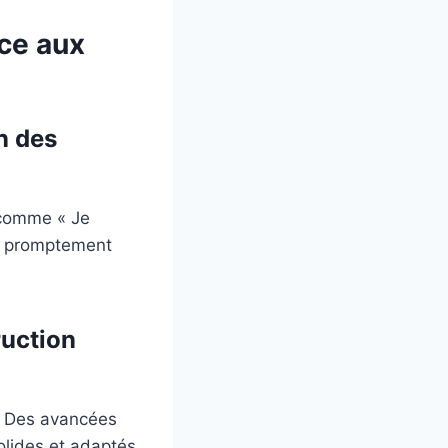
ace aux
n des
s comme « Je
ir promptement
ruction
e. Des avancées
olides et adaptés