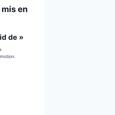
mis en
id de »
e
motion.