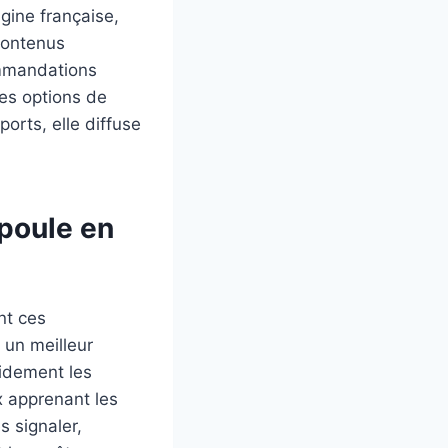
gine française,
contenus
ommandations
ses options de
orts, elle diffuse
-poule en
nt ces
 un meilleur
pidement les
ux apprenant les
s signaler,