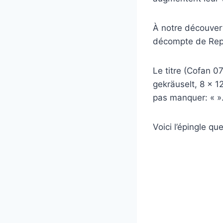
À notre découverte
décompte de Repin
Le titre (Cofan 
gekräuselt, 8 x 1
pas manquer: «
»
Voici l’épingle q