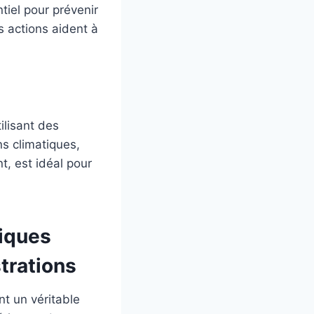
tiel pour prévenir
es actions aident à
ilisant des
ns climatiques,
t, est idéal pour
niques
trations
t un véritable