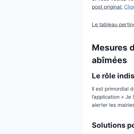
post original:
Cliq
Le tableau pertine
Mesures de
abîmées
Le rôle indi
Il est primordial
l’application « J
alerter les mairie
Solutions po