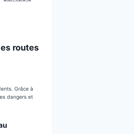
.
des routes
idents. Grâce à
ces dangers et
eau