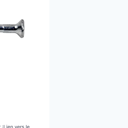
 :
Lien vers le