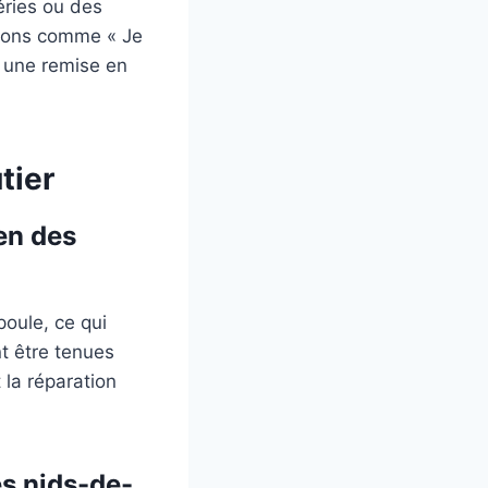
éries ou des
tions comme « Je
r une remise en
tier
en des
poule, ce qui
t être tenues
la réparation
es nids-de-