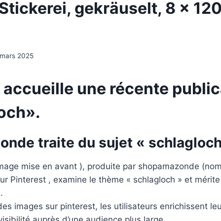
Stickerei, gekräuselt, 8 x 12
 mars 2025
 accueille une récente public
och».
nde traite du sujet « schlagloch
image mise en avant ), produite par shopamazonde (no
sur Pinterest , examine le thème « schlagloch » et mérite
.
es images sur pinterest, les utilisateurs enrichissent le
isibilité auprès d’une audience plus large.