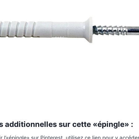
 additionnelles sur cette «épingle» :
r l’«épingle» sur Pinterest, utilisez ce lien pour y accéder