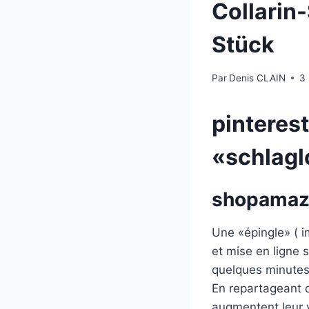
Collarin-
Stück
Par
Denis CLAIN
3
pinterest
«schlagl
shopamazo
Une «épingle» ( 
et mise en ligne 
quelques minutes
En repartageant d
augmentent leur v