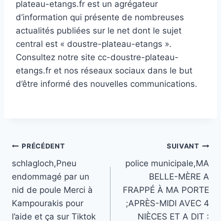
plateau-etangs.fr est un agrégateur
d’information qui présente de nombreuses
actualités publiées sur le net dont le sujet
central est « doustre-plateau-etangs ».
Consultez notre site cc-doustre-plateau-
etangs.fr et nos réseaux sociaux dans le but
d’être informé des nouvelles communications.
Navigation
PRÉCÉDENT
SUIVANT
schlagloch,Pneu
police municipale,MA
de
endommagé par un
BELLE-MÈRE A
l’article
nid de poule Merci à
FRAPPÉ À MA PORTE
Kampourakis pour
;APRÈS-MIDI AVEC 4
l’aide et ça sur Tiktok
NIÈCES ET A DIT :