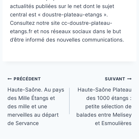
actualités publiées sur le net dont le sujet
central est « doustre-plateau-etangs ».
Consultez notre site cc-doustre-plateau-
etangs.fr et nos réseaux sociaux dans le but
d’être informé des nouvelles communications.
Navigation
PRÉCÉDENT
SUIVANT
Haute-Saône. Au pays
Haute-Saône P lateau
de
des Mille Étangs et
des 1000 étangs :
l’article
des mille et une
petite sélection de
merveilles au départ
balades entre Melisey
de Servance
et Esmoulières