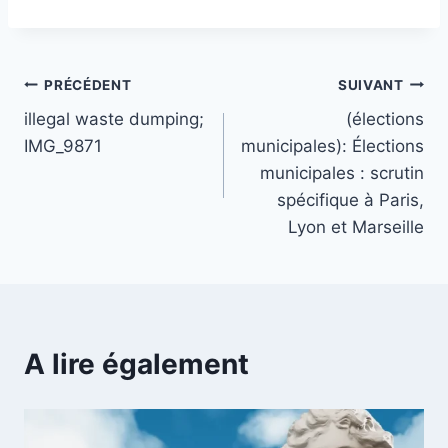
Navigation
PRÉCÉDENT
SUIVANT
illegal waste dumping;
(élections
de
IMG_9871
municipales): Élections
l’article
municipales : scrutin
spécifique à Paris,
Lyon et Marseille
A lire également