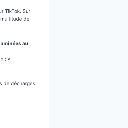
ur TikTok. Sur
 multitude de
ntaminées au
on :
«
us de décharges