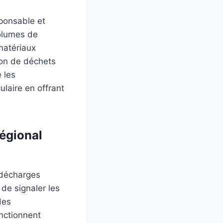
ponsable et
volumes de
 matériaux
ion de déchets
e les
ulaire en offrant
régional
s décharges
de signaler les
des
nctionnent