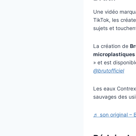
Une vidéo marqu
TikTok, les créat
sujets et touchent
La création de
Br
microplastiques
» et est disponib
@brutofficiel
Les eaux Contrex
sauvages des usi
♬ son original – B