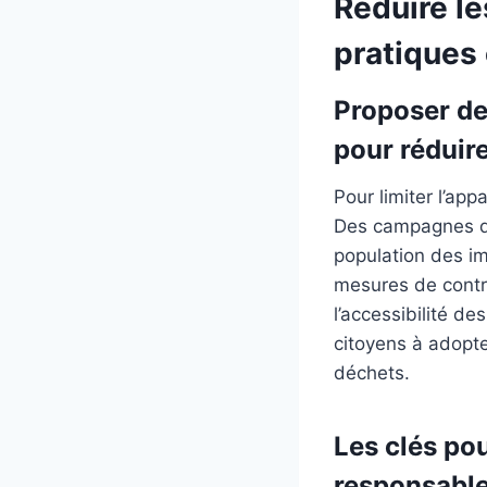
Réduire l
pratiques 
Proposer des
pour réduir
Pour limiter l’ap
Des campagnes de 
population des im
mesures de contrô
l’accessibilité de
citoyens à adopt
déchets.
Les clés pou
responsable