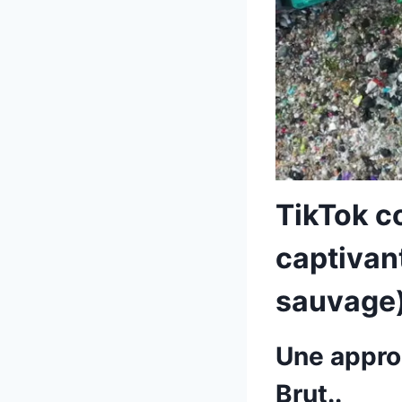
TikTok c
captivan
sauvage)
Une appro
Brut..