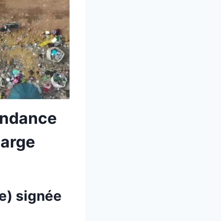
tendance
harge
e) signée