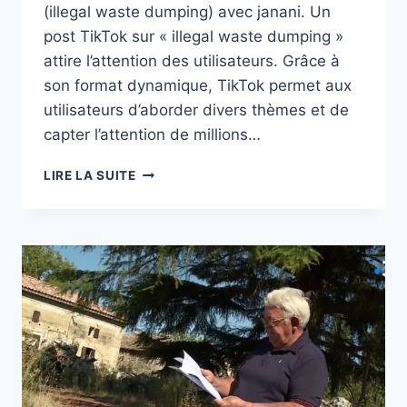
(illegal waste dumping) avec janani. Un
post TikTok sur « illegal waste dumping »
attire l’attention des utilisateurs. Grâce à
son format dynamique, TikTok permet aux
utilisateurs d’aborder divers thèmes et de
capter l’attention de millions…
ILLEGAL
LIRE LA SUITE
WASTE
DUMPING;
OAKLAND
VIENT
DE
RECEVOIR
D’IMPORTANTES
RESSOURCES
POUR
LUTTER
CONTRE
LES