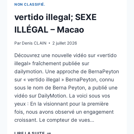
DE-
NON CLASSIFIÉ.
POULE,UNE
vertido illegal; SEXE
POULE
SUR
ILLÉGAL – Macao
UN
MUR
CHANSON
Par
Denis CLAIN
2 juillet 2026
+
37
Découvrez une nouvelle vidéo sur «vertido
MIN
illegal» fraîchement publiée sur
DE
dailymotion. Une approche de BernaPeyton
COMPTINES
POUR
sur « vertido illegal » BernaPeyton, connu
BÉBÉ
sous le nom de Berna Peyton, a publié une
|
vidéo sur DailyMotion. La voici sous vos
HEYKIDS
yeux : En la visionnant pour la première
fois, nous avons observé un engagement
croissant. Le compteur de vues…
VERTIDO
LIRE LA SUITE