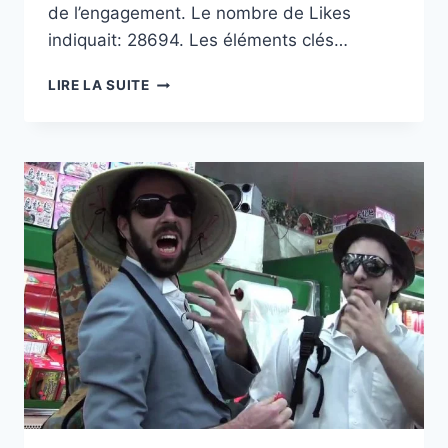
de l’engagement. Le nombre de Likes
indiquait: 28694. Les éléments clés…
(NID-
LIRE LA SUITE
DE-
POULE):
UNE
POULE
SUR
UN
MUR
CHANSON
+
37
MIN
DE
COMPTINES
POUR
BÉBÉ
|
HEYKIDS|NID-