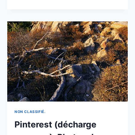
MINUTE:
CHARS
:
RÉSULTATS
DU
2ND
TOUR
DES
ÉLECTIONS
MUNICIPALES
2026
NON CLASSIFIÉ.
Pinterest (décharge