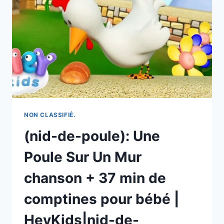
LA
VIE
DES
RIVERAINS
DEPUIS
PLUS
DE
TROIS
ANS
NON CLASSIFIÉ.
(nid-de-poule): Une
Poule Sur Un Mur
chanson + 37 min de
comptines pour bébé |
HeyKids|nid-de-