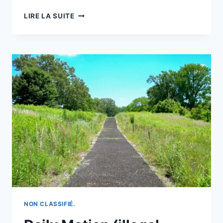
PINTEREST
LIRE LA SUITE
(DÉCHARGE
SAUVAGE):
PHOTOS
DU
MASSIF
DES
MAURES
–
LA
NATURE
SAUVAGE
DU
MASSIF
DES
MAURES
NON CLASSIFIÉ.