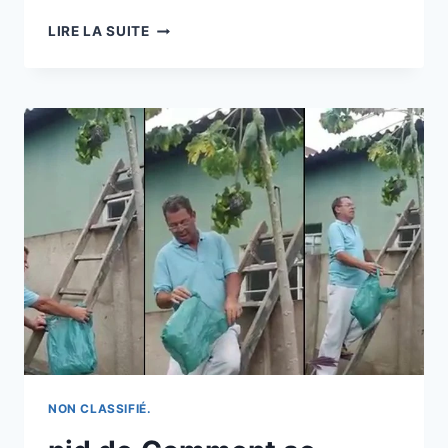
DERNIÈRE
LIRE LA SUITE
MINUTE:
RÉSULTATS
DES
ÉLECTIONS
MUNICIPALES
2026
:
SAINT-
OUEN-
SUR-
SEINE
NON CLASSIFIÉ.