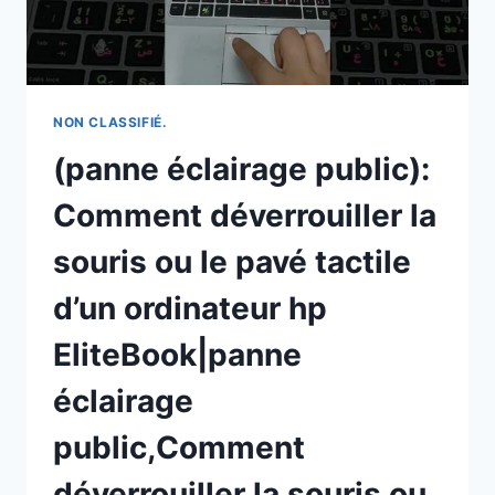
PNEUS
ILLÉGALEMENT
DÉVERSÉS
EN
UN
NOUVEAU
NON CLASSIFIÉ.
SENTIER
(panne éclairage public):
PÉDESTRE
ET
Comment déverrouiller la
CYCLABLE
souris ou le pavé tactile
d’un ordinateur hp
EliteBook|panne
éclairage
public,Comment
déverrouiller la souris ou