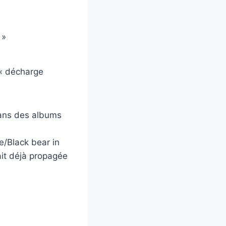
 »
 « décharge
dans des albums
e/Black bear in
tait déjà propagée