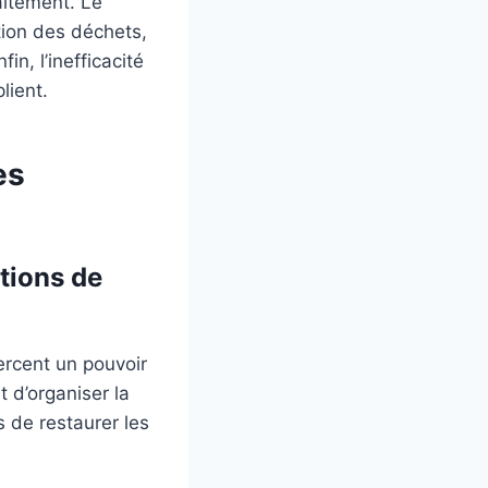
aitement. Le
tion des déchets,
n, l’inefficacité
lient.
es
ctions de
xercent un pouvoir
 d’organiser la
 de restaurer les