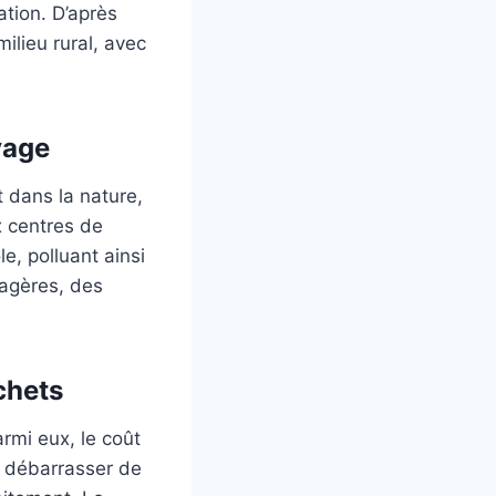
ation. D’après
ilieu rural, avec
vage
 dans la nature,
x centres de
e, polluant ainsi
nagères, des
chets
rmi eux, le coût
se débarrasser de