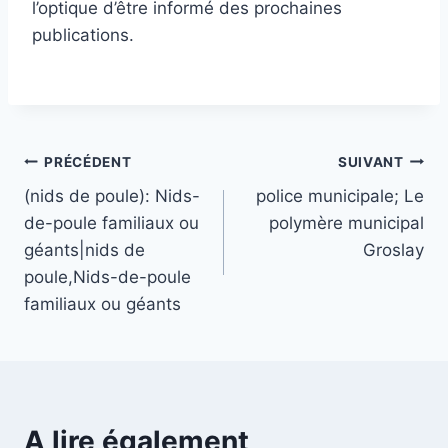
l’optique d’être informé des prochaines
publications.
Navigation
PRÉCÉDENT
SUIVANT
(nids de poule): Nids-
police municipale; Le
de
de-poule familiaux ou
polymère municipal
l’article
géants|nids de
Groslay
poule,Nids-de-poule
familiaux ou géants
A lire également