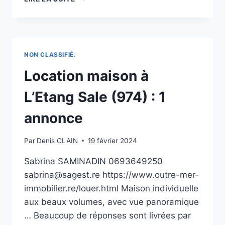
PÊCHEURS
ENTRETIENNENT
LES
ÉTANGS
À
NON CLASSIFIÉ.
BRAY-
SUR-
Location maison à
SOMME
L’Etang Sale (974) : 1
annonce
Par
Denis CLAIN
19 février 2024
Sabrina SAMINADIN 0693649250
sabrina@sagest.re https://www.outre-mer-
immobilier.re/louer.html Maison individuelle
aux beaux volumes, avec vue panoramique
… Beaucoup de réponses sont livrées par