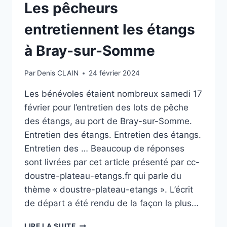
5
Les pêcheurs
IDÉES
DE
entretiennent les étangs
BALADES
HIVERNALES
à Bray-sur-Somme
COUP
DE
Par
Denis CLAIN
24 février 2024
CŒUR
EN
Les bénévoles étaient nombreux samedi 17
ARIÈGE
février pour l’entretien des lots de pêche
des étangs, au port de Bray-sur-Somme.
Entretien des étangs. Entretien des étangs.
Entretien des … Beaucoup de réponses
sont livrées par cet article présenté par cc-
doustre-plateau-etangs.fr qui parle du
thème « doustre-plateau-etangs ». L’écrit
de départ a été rendu de la façon la plus…
LES
LIRE LA SUITE