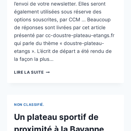
l’envoi de votre newsletter. Elles seront
également utilisées sous réserve des
options souscrites, par CCM … Beaucoup
de réponses sont livrées par cet article
présenté par cc-doustre-plateau-etangs.fr
qui parle du thème « doustre-plateau-
etangs ». L’écrit de départ a été rendu de
la façon la plus…
ELECTIONS
LIRE LA SUITE
À
MONTAIGNAC-
SUR-
DOUSTRE
(19300)
NON CLASSIFIÉ.
:
TOUS
Un plateau sportif de
LES
RÉSULTATS
proximité à la Bayanne