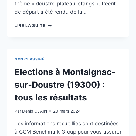
thème « doustre-plateau-etangs ». L’écrit
de départ a été rendu de la…
ÉTANG-
LIRE LA SUITE
SALÉ
:
UNE
JOGGEUSE
GRAVEMENT
NON CLASSIFIÉ.
BLESSÉE
APRÈS
Elections à Montaignac-
S’ÊTRE
FAIT
sur-Doustre (19300) :
ENCORNER
PAR
tous les résultats
UN
BŒUF
Par
Denis CLAIN
20 mars 2024
Les informations recueillies sont destinées
à CCM Benchmark Group pour vous assurer