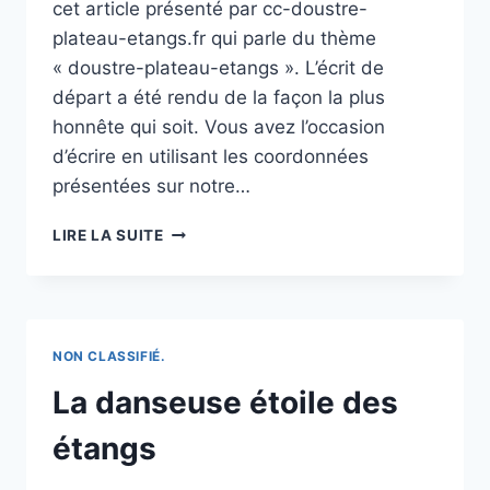
cet article présenté par cc-doustre-
plateau-etangs.fr qui parle du thème
« doustre-plateau-etangs ». L’écrit de
départ a été rendu de la façon la plus
honnête qui soit. Vous avez l’occasion
d’écrire en utilisant les coordonnées
présentées sur notre…
LOCATION
LIRE LA SUITE
MAISON
À
L’ETANG
SALE
(974)
NON CLASSIFIÉ.
:
1
La danseuse étoile des
ANNONCE
étangs