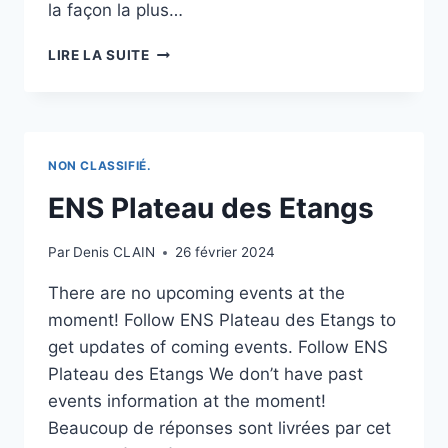
la façon la plus…
L’ANCIEN
LIRE LA SUITE
FOYER
DES
ÉTANGS
DE
ROSPORDEN
NON CLASSIFIÉ.
VA
ÊTRE
ENS Plateau des Etangs
RÉHABILITÉ
Par
Denis CLAIN
26 février 2024
There are no upcoming events at the
moment! Follow ENS Plateau des Etangs to
get updates of coming events. Follow ENS
Plateau des Etangs We don’t have past
events information at the moment!
Beaucoup de réponses sont livrées par cet