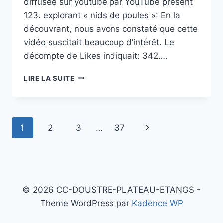
diffusée sur youtube par YouTube present
123. explorant « nids de poules »: En la
découvrant, nous avons constaté que cette
vidéo suscitait beaucoup d’intérêt. Le
décompte de Likes indiquait: 342….
(NIDS
LIRE LA SUITE
DE
POULES):
NAYE
JAHAJ
Page
Next
1
2
3
…
37
PANI
ME
navigation
Page
KAISE
DALTE
HAI
#GOVIRAL
© 2026 CC-DOUSTRE-PLATEAU-ETANGS -
#PUBLIC
#AUTOMOBILE
Theme WordPress par
Kadence WP
#POTHOLE
#NOROAD|NIDS