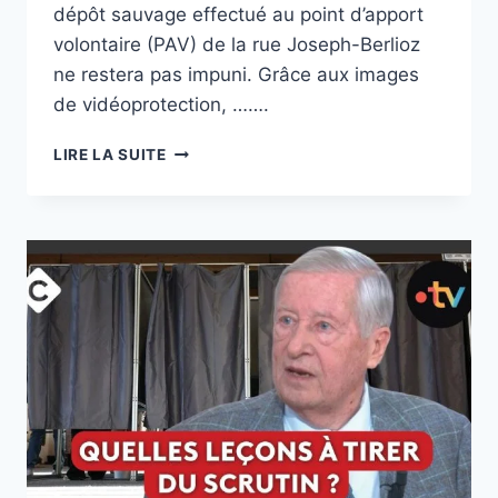
dépôt sauvage effectué au point d’apport
volontaire (PAV) de la rue Joseph-Berlioz
ne restera pas impuni. Grâce aux images
de vidéoprotection, …….
AIN
LIRE LA SUITE
L’AUTEUR
D’UN
DÉPÔT
SAUVAGE
IDENTIFIÉ
DANS
UNE
PETITE
COMMUNE
GRÂCE
À
LA
VIDÉOPROTECTION