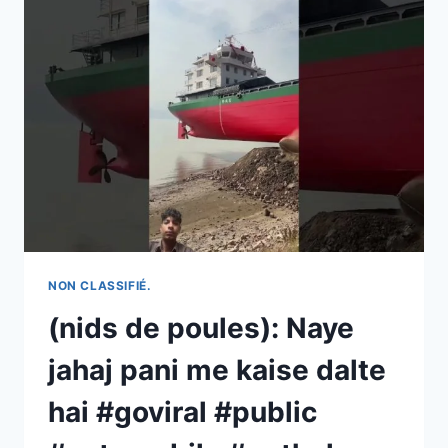
POUR
1
000
HABITANTS »
:
LE
NOUVEAU
MAIRE
ÉTOFFE
SA
POLICE
MUNICIPALE
ET
MUSCLE
NON CLASSIFIÉ.
SES
(nids de poules): Naye
HORAIRES
POUR
jahaj pani me kaise dalte
RENFORCER
LA
hai #goviral #public
SÉCURITÉ
ET