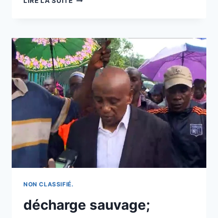
LIRE LA SUITE
MUNICIPALE):
UNE
FEMME
DEMANDE
DE
L’AIDE
APRÈS
SON
AGRESSION!
#POLICE
#REPORTAGE
#TENSION
#VIRALE
#SHORTS
#SHORT
NON CLASSIFIÉ.
décharge sauvage;