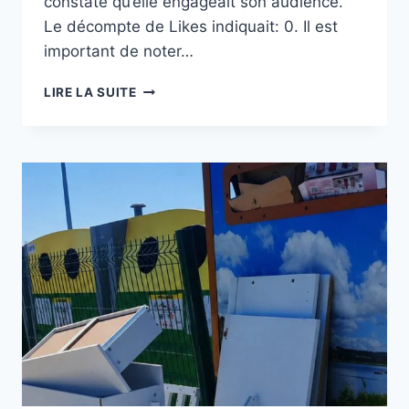
constaté qu’elle engageait son audience.
Le décompte de Likes indiquait: 0. Il est
important de noter…
(DÉPÔTS
LIRE LA SUITE
SAUVAGES):
PARLEMENTAIRES
À
OTTAWA,
DÉCHETS
SAUVAGES
EN
SUISSE,
YSALINE
BONAVENTURE
MENACÉE
PAR
LES
PARIEURS