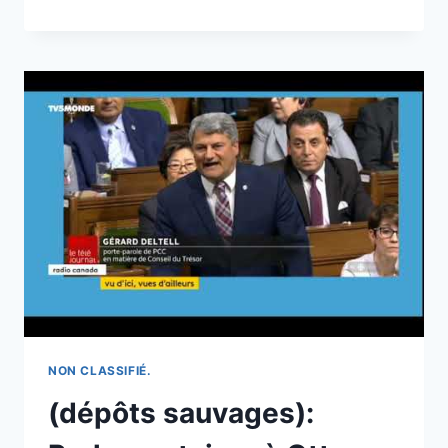
MUNICIPALE,POLICE
MUNICIPALE
:
LE
RECRUTEMENT
À
LA
PEINE
SUR
DAILY
MOTION
NON CLASSIFIÉ.
(dépôts sauvages):