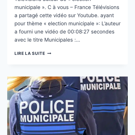
municipale ». C à vous – France Télévisions
a partagé cette vidéo sur Youtube. ayant
pour thème « election municipale »: L’auteur
a fourni une vidéo de 00:08:27 secondes
avec le titre Municipales :…
ELECTION
LIRE LA SUITE
MUNICIPALE,MUNICIPALES
:
UNE
FRANCE
TRÈS
FRAGMENTÉE
?
L’ANALYSE
D’ALAIN
DUHAMEL