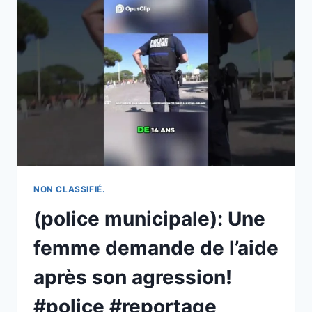
À
SAVOIR
AVANT
D’ARRIVER
À
PARIS|DANS
MA
RUE
PARIS,10
CHOSES
À
SAVOIR
AVANT
NON CLASSIFIÉ.
D’ARRIVER
(police municipale): Une
À
PARIS
femme demande de l’aide
après son agression!
#police #reportage