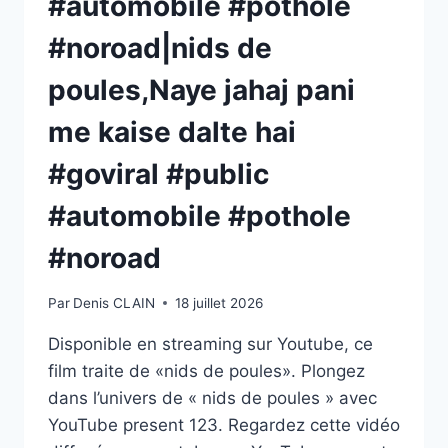
#automobile #pothole
LA
PROXIMITÉ
#noroad|nids de
AVEC
LES
poules,Naye jahaj pani
HABITANTS
À
me kaise dalte hai
PAMIERS
#goviral #public
#automobile #pothole
#noroad
Par
Denis CLAIN
18 juillet 2026
Disponible en streaming sur Youtube, ce
film traite de «nids de poules». Plongez
dans l’univers de « nids de poules » avec
YouTube present 123. Regardez cette vidéo