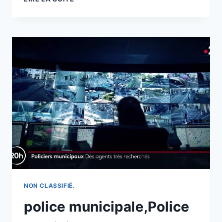
SAUVAGE;
GUINÉE:
AU
MOINS
8
MORTS
DANS
L’ÉBOULEMENT
D’UNE
DÉCHARGE
NON CLASSIFIÉ.
police municipale,Police